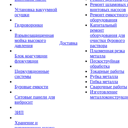
Ремонт шламовых 
Установка вакуумной
винтовых насосов
осушки
Ремонт емкостного
оборудования
Гидроворонки
Капитальный
ремонт
Взрывозащищенная
оборудования для
мойка высокого
очистки бурового
Доставка
давления
раствора
Плазменная резка
Блок коагуляции
металла
флокуляции
Пескоструйная
обработка
Циркуляционные
Токарные работы
системы
Рубка металла
Гибка металла
Буровые емкости
Сварочные работы
Изготовление
Ситовые панели для
металлоконструкц
вибросит
ЗИП
Хранение и
перемещение шлама