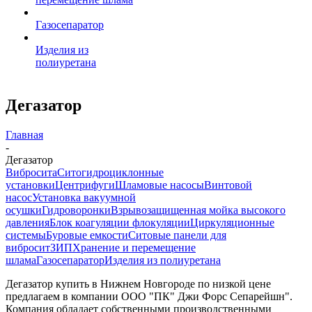
Газосепаратор
Изделия из
полиуретана
Дегазатор
Главная
-
Дегазатор
Вибросита
Ситогидроциклонные
установки
Центрифуги
Шламовые насосы
Винтовой
насос
Установка вакуумной
осушки
Гидроворонки
Взрывозащищенная мойка высокого
давления
Блок коагуляции флокуляции
Циркуляционные
системы
Буровые емкости
Ситовые панели для
вибросит
ЗИП
Хранение и перемещение
шлама
Газосепаратор
Изделия из полиуретана
Дегазатор купить в Нижнем Новгороде по низкой цене
предлагаем в компании ООО "ПК" Джи Форс Сепарейшн".
Компания обладает собственными производственными