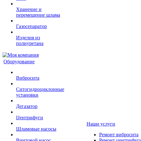
Хранение и
перемещение шлама
Газосепаратор
Изделия из
полиуретана
Оборудование
Вибросита
Ситогидроциклонные
установки
Дегазатор
Центрифуги
Наши услуги
Шламовые насосы
Ремонт вибросита
Винтовой насос
Ремонт центрифуг