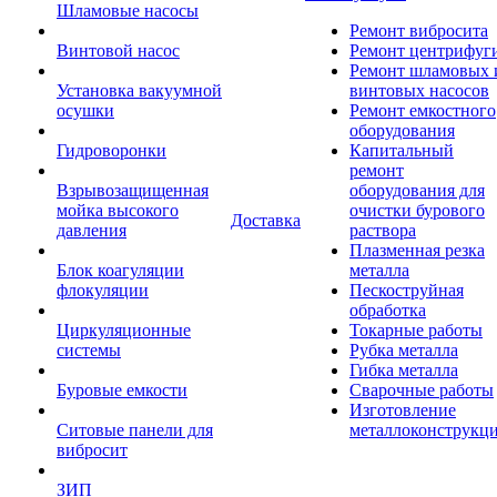
Шламовые насосы
Ремонт вибросита
Винтовой насос
Ремонт центрифуг
Ремонт шламовых 
Установка вакуумной
винтовых насосов
осушки
Ремонт емкостного
оборудования
Гидроворонки
Капитальный
ремонт
Взрывозащищенная
оборудования для
мойка высокого
очистки бурового
Доставка
давления
раствора
Плазменная резка
Блок коагуляции
металла
флокуляции
Пескоструйная
обработка
Циркуляционные
Токарные работы
системы
Рубка металла
Гибка металла
Буровые емкости
Сварочные работы
Изготовление
Ситовые панели для
металлоконструкц
вибросит
ЗИП