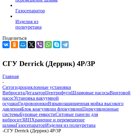
Газосепаратор
Изделия из
полиуретана
Поделиться
СГУ Derrick (Деррик) 4Р/3Р
Главная
-
Ситогидроциклонные установки
Вибросита
Дегазатор
Центрифуги
Шламовые насосы
Винтовой
насос
Установка вакуумной
осушки
Гидроворонки
Взрывозащищенная мойка высокого
давления
Блок коагуляции флокуляции
Циркуляционные
системы
Буровые емкости
Ситовые панели для
вибросит
ЗИП
Хранение и перемещение
шлама
Газосепаратор
Изделия из полиуретана
-
СГУ Derrick (Деррик) 4Р/3Р