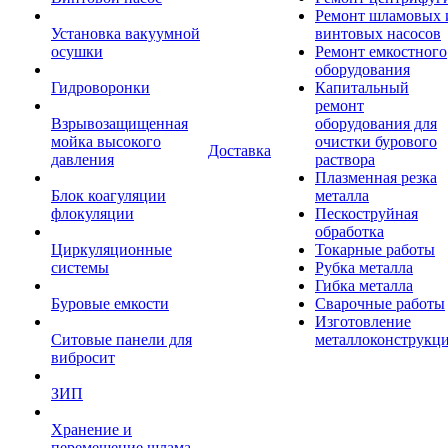
Ремонт шламовых 
Установка вакуумной
винтовых насосов
осушки
Ремонт емкостного
оборудования
Гидроворонки
Капитальный
ремонт
Взрывозащищенная
оборудования для
мойка высокого
очистки бурового
Доставка
давления
раствора
Плазменная резка
Блок коагуляции
металла
флокуляции
Пескоструйная
обработка
Циркуляционные
Токарные работы
системы
Рубка металла
Гибка металла
Буровые емкости
Сварочные работы
Изготовление
Ситовые панели для
металлоконструкц
вибросит
ЗИП
Хранение и
перемещение шлама