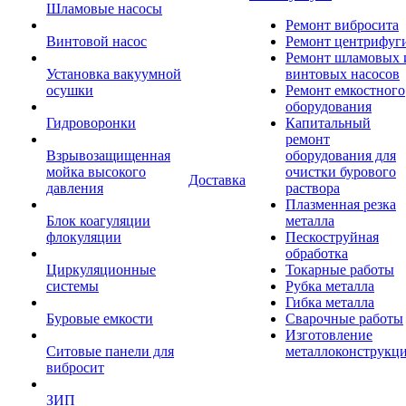
Шламовые насосы
Ремонт вибросита
Винтовой насос
Ремонт центрифуг
Ремонт шламовых 
Установка вакуумной
винтовых насосов
осушки
Ремонт емкостного
оборудования
Гидроворонки
Капитальный
ремонт
Взрывозащищенная
оборудования для
мойка высокого
очистки бурового
Доставка
давления
раствора
Плазменная резка
Блок коагуляции
металла
флокуляции
Пескоструйная
обработка
Циркуляционные
Токарные работы
системы
Рубка металла
Гибка металла
Буровые емкости
Сварочные работы
Изготовление
Ситовые панели для
металлоконструкц
вибросит
ЗИП