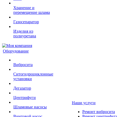
Хранение и
перемещение шлама
Газосепаратор
Изделия из
полиуретана
Оборудование
Вибросита
Ситогидроциклонные
установки
Дегазатор
Центрифуги
Наши услуги
Шламовые насосы
Ремонт вибросита
Винтовой насос
Ремонт центрифуг