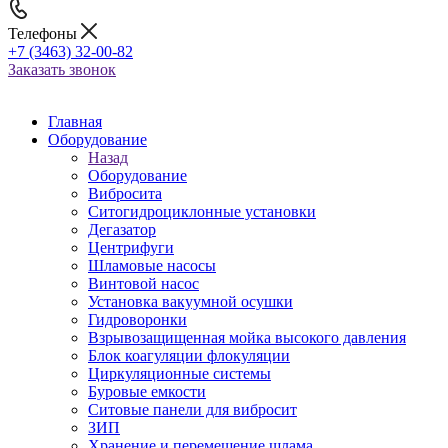
Телефоны
+7 (3463) 32-00-82
Заказать звонок
Главная
Оборудование
Назад
Оборудование
Вибросита
Ситогидроциклонные установки
Дегазатор
Центрифуги
Шламовые насосы
Винтовой насос
Установка вакуумной осушки
Гидроворонки
Взрывозащищенная мойка высокого давления
Блок коагуляции флокуляции
Циркуляционные системы
Буровые емкости
Ситовые панели для вибросит
ЗИП
Хранение и перемещение шлама