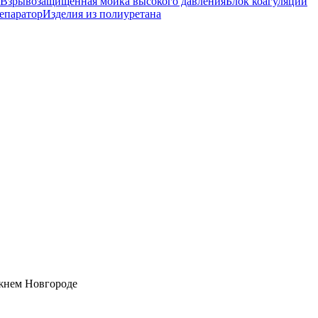
Взрывозащищенная мойка высокого давления
Блок коагуляции
епаратор
Изделия из полиуретана
ижнем Новгороде