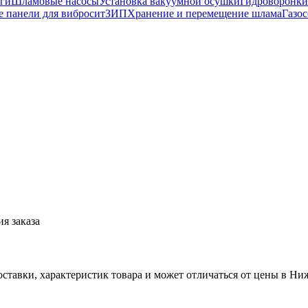
ги
Шламовые насосы
Установка вакуумной осушки
Гидроворонки
 панели для вибросит
ЗИП
Хранение и перемещение шлама
Газос
я заказа
ставки, характеристик товара и может отличаться от цены в Н