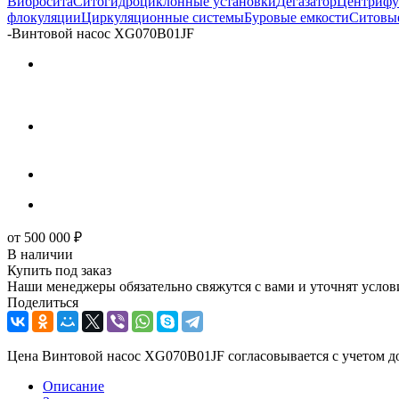
Вибросита
Ситогидроциклонные установки
Дегазатор
Центрифу
флокуляции
Циркуляционные системы
Буровые емкости
Ситовые
-
Винтовой насос XG070B01JF
от
500 000
₽
В наличии
Купить под заказ
Наши менеджеры обязательно свяжутся с вами и уточнят услови
Поделиться
Цена Винтовой насос XG070B01JF согласовывается с учетом до
Описание