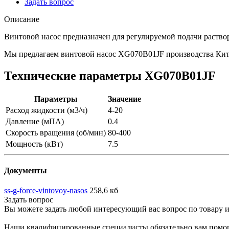
Задать вопрос
Описание
Винтовой насос предназначен для регулируемой подачи раствор
Мы предлагаем винтовой насос XG070B01JF производства Ки
Технические параметры XG070B01JF
Параметры
Значение
Расход жидкости (м3/ч)
4-20
Давление (мПА)
0.4
Скорость вращения (об/мин)
80-400
Мощность (кВт)
7.5
Документы
ss-g-force-vintovoy-nasos
258,6 кб
Задать вопрос
Вы можете задать любой интересующий вас вопрос по товару и
Наши квалифицированные специалисты обязательно вам помог