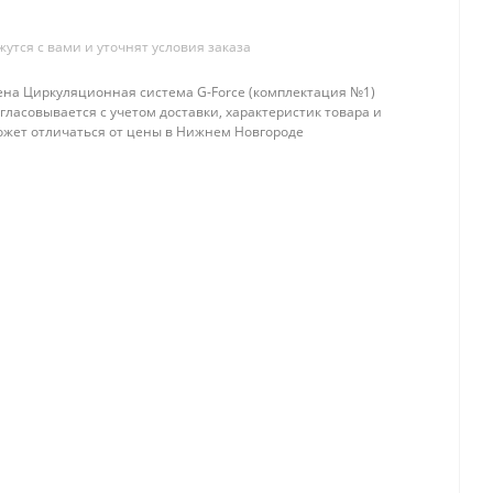
тся с вами и уточнят условия заказа
ена Циркуляционная система G-Force (комплектация №1)
гласовывается с учетом доставки, характеристик товара и
ожет отличаться от цены в Нижнем Новгороде