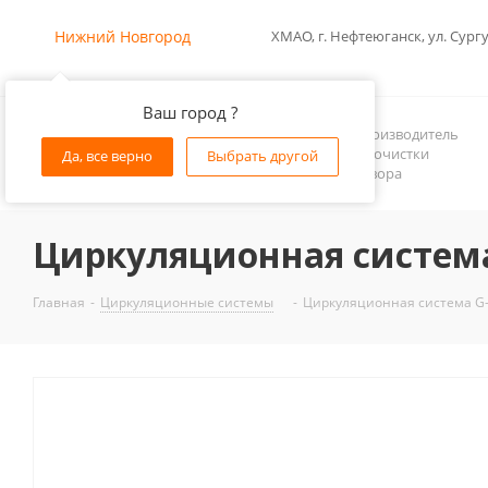
Нижний Новгород
ХМАО, г. Нефтеюганск, ул. Сургу
Ваш город ?
Российский производитель
оборудования очистки
Да, все верно
Выбрать другой
бурового раствора
Циркуляционная система
Главная
-
Циркуляционные системы
-
Циркуляционная система G-